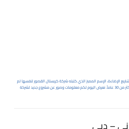
مشاريع الإضاءة، الإسم المميز الذي كتبته شركة كريستال القصور لنفسها لم
يأتي بشكل سهل, بل كل نتيجة للعمل الجاد والدؤوب على مدار أكثر من 30 عاماً. نعرض اليوم لكم معلومات وصور عن مشروع جديد لشركة
ي – دبي