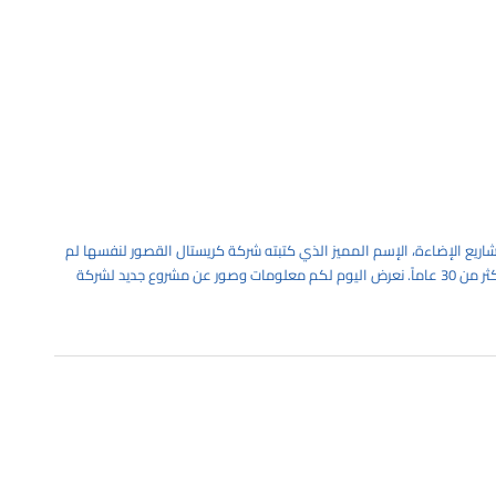
مشاريع الإضاءة، الإسم المميز الذي كتبته شركة كريستال القصور لنفسها لم
يأتي بشكل سهل, بل كل نتيجة للعمل الجاد والدؤوب على مدار أكثر من 30 عاماً. نعرض اليوم لكم معلومات وصور عن مشروع جديد لشركة