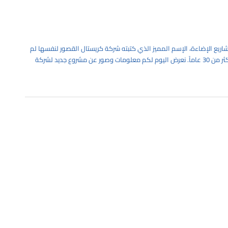
مشاريع الإضاءة، الإسم المميز الذي كتبته شركة كريستال القصور لنفسها لم
يأتي بشكل سهل, بل كل نتيجة للعمل الجاد والدؤوب على مدار أكثر من 30 عاماً. نعرض اليوم لكم معلومات وصور عن مشروع جديد لشركة