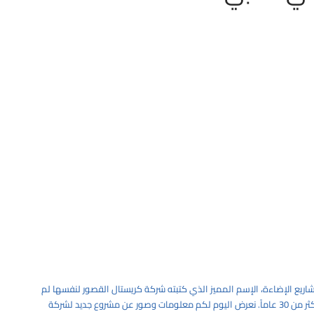
مشاريع الإضاءة، الإسم المميز الذي كتبته شركة كريستال القصور لنفسها لم
يأتي بشكل سهل, بل كل نتيجة للعمل الجاد والدؤوب على مدار أكثر من 30 عاماً. نعرض اليوم لكم معلومات وصور عن مشروع جديد لشركة