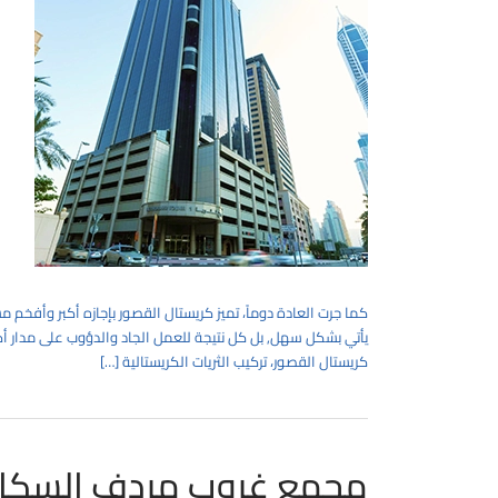
كما جرت العادة دوماً، تميز كريستال القصور بإجازه أكبر وأفخم 
كريستال القصور، تركيب الثريات الكريستالية […]
مجمع غروب مردف السكان