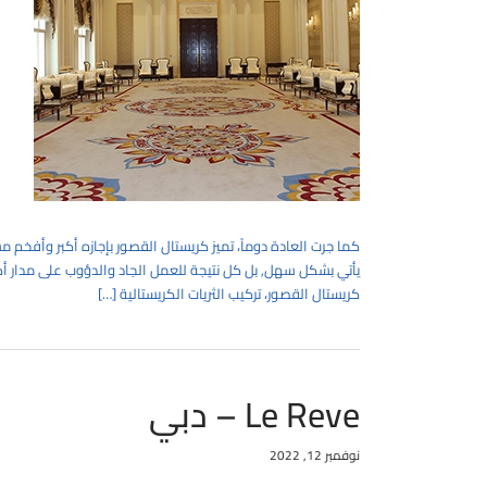
كما جرت العادة دوماً، تميز كريستال القصور بإجازه أكبر وأفخم 
كريستال القصور، تركيب الثريات الكريستالية […]
Le Reve – دبي
نوفمبر 12, 2022