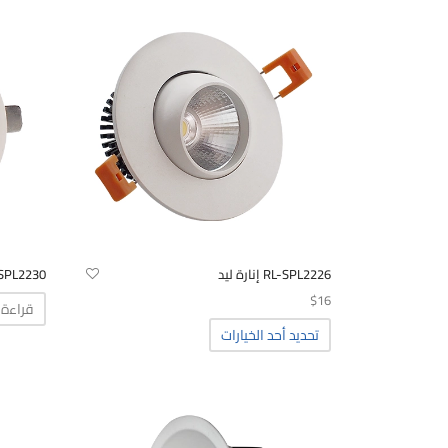
RL-SPL2226 إنارة ليد
RL-SPL2230 إنا
$
16
قراءة 
هناك
تحديد أحد الخيارات
العديد
من
الأشكال
المختلفة
لهذا