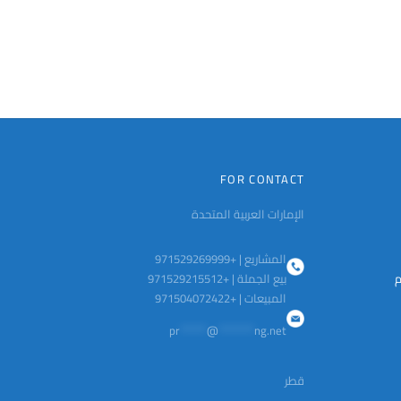
الخيارات
على
صفحة
المنتج
FOR CONTACT
الإمارات العربية المتحدة
المشاريع | +971529269999
م
بيع الجملة | +971529215512
المبيعات | +971504072422
pr
******
@
********
ng.net
قطر