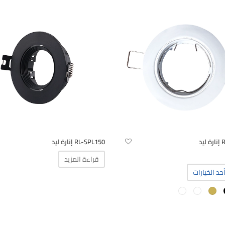
يد
RL-SPL150 إنارة ليد
قراءة المزيد
هناك
حد الخيارات
العديد
من
الأشكال
المختلفة
لهذا