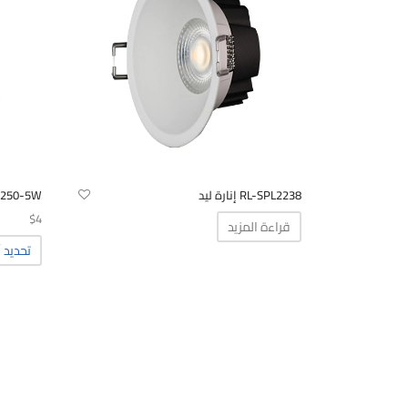
المنتج.
يمكن
اختيار
الخيارات
على
صفحة
المنتج
RL-SPL2238 إنارة ليد
2250-5W
$
4
قراءة المزيد
تحديد أ