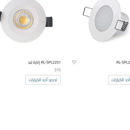
المنتج.
يمكن
اختيار
الخيارات
على
صفحة
المنتج
RL-SPL
RL-SPL2251 إنارة ليد
$
15
هناك
هناك
حد الخيارات
تحديد أحد الخيارات
العديد
العديد
من
من
الأشكال
الأشكال
المختلفة
المختلفة
لهذا
لهذا
المنتج.
المنتج.
يمكن
يمكن
اختيار
اختيار