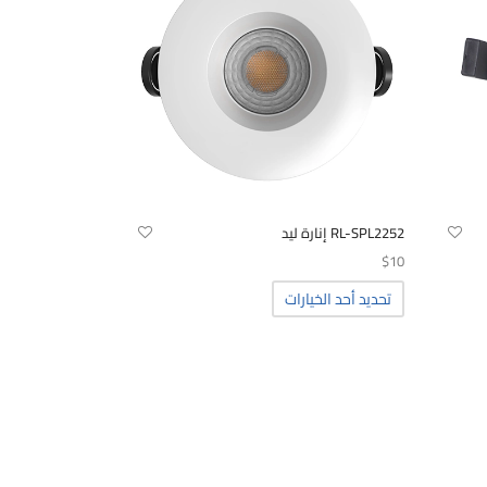
RL-SPL2252 إنارة ليد
$
10
هناك
تحديد أحد الخيارات
العديد
من
الأشكال
المختلفة
لهذا
المنتج.
يمكن
اختيار