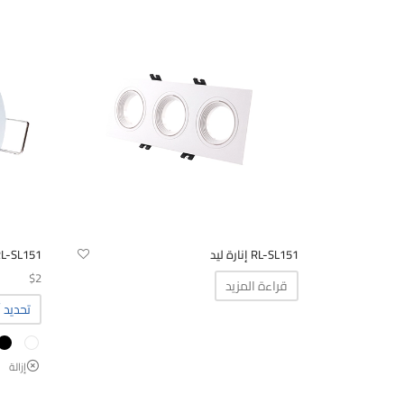
RL-SL151 إنارة ليد
RL-SL151 إنارة ل
$
2
قراءة المزيد
تحديد أ
إزالة