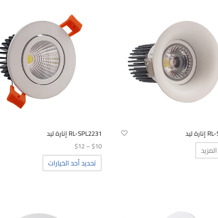
المنتج.
يمكن
اختيار
الخيارات
على
صفحة
المنتج
رة ليد
RL-SPL2231 إنارة ليد
نطاق
$
12
–
$
10
المزيد
السعر:
هناك
تحديد أحد الخيارات
العديد
من
من
الأشكال
خلال
المختلفة
لهذا