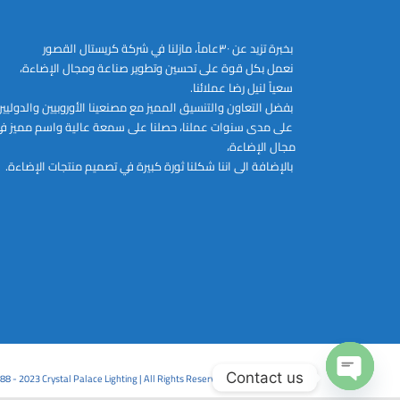
الخيارات
على
بخبرة تزيد عن ٣٠عاماً، مازلنا في شركة كريستال القصور
صفحة
نعمل بكل قوة على تحسين وتطوير صناعة ومجال الإضاءة،
المنتج
سعياً لنيل رضا عملائنا.
بفضل التعاون والتنسيق المميز مع مصنعينا الأوروبيين والدوليي
على مدى سنوات عملنا، حصلنا على سمعة عالية واسم مميز ف
مجال الإضاءة،
بالإضافة الى اننا شكلنا ثورة كبيرة في تصميم منتجات الإضاءة.
Contact us
88 - 2023 Crystal Palace Lighting | All Rights Reserved Powered by CPL
Open