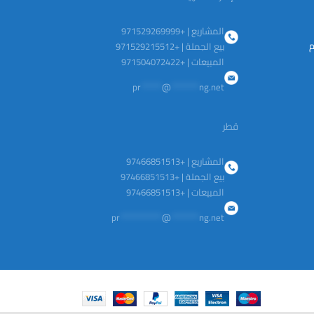
المشاريع | +971529269999
م
بيع الجملة | +971529215512
المبيعات | +971504072422
pr
******
@
********
ng.net
قطر
المشاريع | +97466851513
بيع الجملة | +97466851513
المبيعات | +97466851513
pr
************
@
********
ng.net