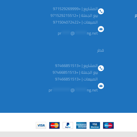
الخيارات
على
المشاريع | +971529269999
م
صفحة
بيع الجملة | +971529215512
المنتج
المبيعات | +971504072422
pr
******
@
********
ng.net
قطر
المشاريع | +97466851513
بيع الجملة | +97466851513
المبيعات | +97466851513
pr
************
@
********
ng.net