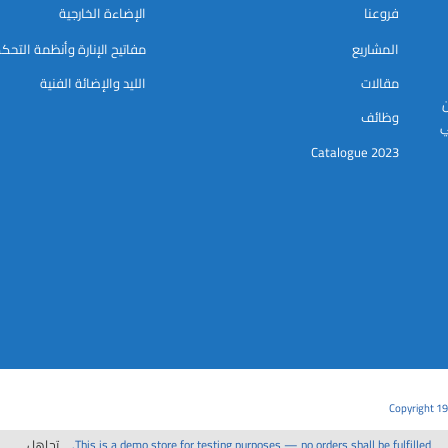
فروعنا
الإضاءة الخارجية
المشاريع
مفاتيح الإنارة وأنظمة التحك
مقالات
الليد والإضائة الفنية
ن
وظائف
ي
Catalogue 2023
Copyright 19
This is a demo store for testing purposes — no orders shall be fulfilled.
تجاهل