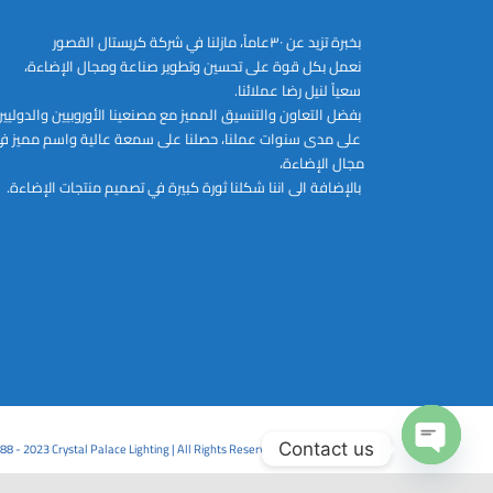
بخبرة تزيد عن ٣٠عاماً، مازلنا في شركة كريستال القصور
نعمل بكل قوة على تحسين وتطوير صناعة ومجال الإضاءة،
سعياً لنيل رضا عملائنا.
بفضل التعاون والتنسيق المميز مع مصنعينا الأوروبيين والدوليي
على مدى سنوات عملنا، حصلنا على سمعة عالية واسم مميز ف
مجال الإضاءة،
بالإضافة الى اننا شكلنا ثورة كبيرة في تصميم منتجات الإضاءة.
Contact us
88 - 2023 Crystal Palace Lighting | All Rights Reserved Powered by CPL
Open