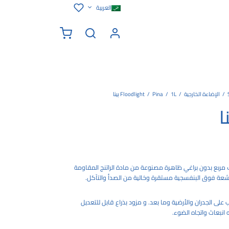
العربية
/
الإضاءة الخارجية
/
1L بينا
/
Pina
/
Floodlight
ربع بدون براغي ظاهرة مصنوعة من مادة الراتنج المقاومة
عة فوق البنفسجية مستقرة وخالية من الصدأ والتآكل.
 على الجدران والأرضية وما بعد. و مزود بذراع قابل للتعديل
 انبعاث واتجاه الضوء.