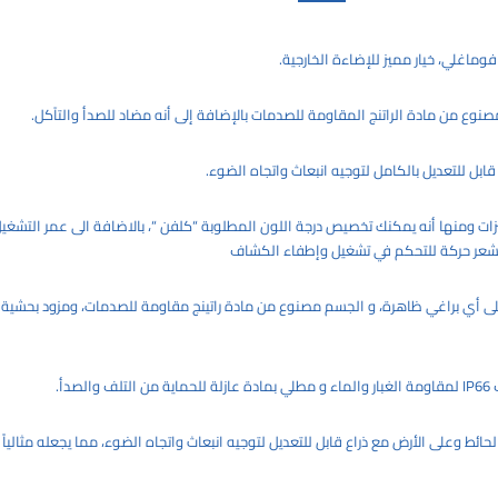
اغلي، خيار مميز للإضاءة الخارجية.
وع من مادة الراتنج المقاومة للصدمات بالإضافة إلى أنه مضاد للصدأ والتآكل.
قابل للتعديل بالكامل لتوجيه انبعاث واتجاه الضوء.
ات ومنها أنه يمكنك تخصيص درجة اللون المطلوبة “كلفن “، بالاضافة الى عمر التشغي
شعر حركة للتحكم في تشغيل وإطفاء الكشاف
ى أي براغي ظاهرة، و الجسم مصنوع من مادة راتينج مقاومة للصدمات، ومزود بحشي
دأ.
ئط وعلى الأرض مع ذراع قابل للتعديل لتوجيه انبعاث واتجاه الضوء، مما يجعله مثالياً