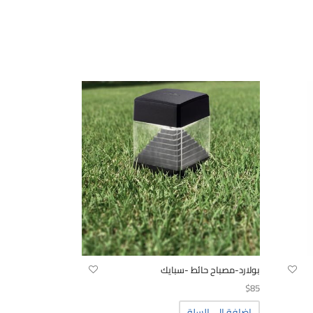
بولارد-مصباح حائط -سبايك
$
85
إضافة إلى السلة