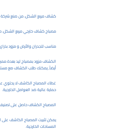
كشاف مربع الشكل، من صنع شركة فوم
مصباح كشاف خارجي مربع الشكل، مصن
مناسب للجدران والأرض و مزود بذراع 
الكشاف مزود بمصباح ليد بعدة مميز
أيضاً, يمكنك طلب الكشاف مع مست
غطاء المصباح الكاشف لا يحتوي عل
حماية عالية ضد العوامل الخارجية.
المصباح الكشاف حاصل على تصنيف IP66 لمقاومة الغبار والماء و مطلي بمادة عازلة للحماية من التلف والص
يمكن تثبيت المصباح الكاشف على الحا
المساحات الخارجية.