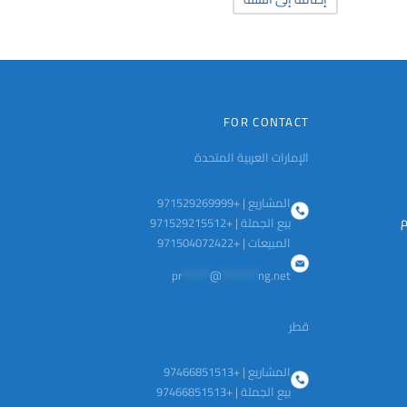
FOR CONTACT
الإمارات العربية المتحدة
المشاريع | +971529269999
م
بيع الجملة | +971529215512
المبيعات | +971504072422
pr
******
@
********
ng.net
قطر
المشاريع | +97466851513
بيع الجملة | +97466851513