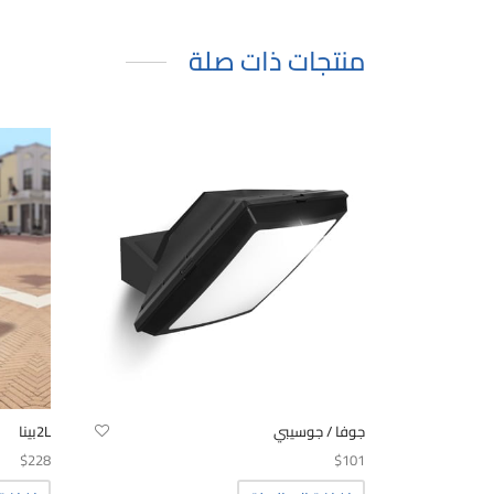
منتجات ذات صلة
جوفا / جوسيبي
2Lبينا
$
228
$
101