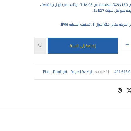
مزودة بمصابيح GX53 LED معتمدة من TÜV-CB ، وذات عمر طويل وكفاءة ،
بحوامل لمبات 2x E27.
اح. فئة العزل II ، تصنيف الحماية IP66.
إضافة إلى السلة
4P1.613.0
التصنيفات:
الإضاءة الخارجية
,
Floodlight
,
Pina